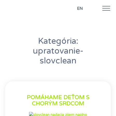
EN
Úvod
Naše služby
Kategória:
Inovácie
upratovanie-
O nás
slovclean
Spoločenská zodpovednosť
Certifikáty
Novinky
Kontakt
POMÁHAME DEŤOM S
CHORÝM SRDCOM