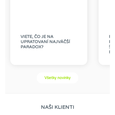
VIETE, ČO JE NA
RO
UPRATOVANÍ NAJVÄČŠÍ
PR
PARADOX?
ŠT
MO
Všetky novinky
NAŠI KLIENTI