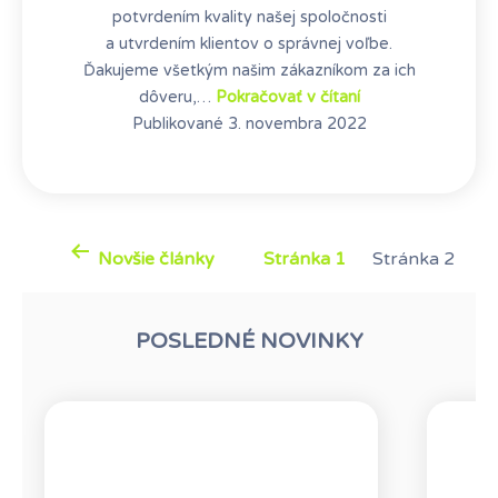
potvrdením kvality našej spoločnosti
a utvrdením klientov o správnej voľbe.
Ďakujeme všetkým našim zákazníkom za ich
SME
dôveru,…
Pokračovať v čítaní
NOSITEĽMI
Publikované
3. novembra 2022
OCENENIA
SLOVAK
BUSINESS
Stránkovanie
SUPERBRANDS
príspevkov
Novšie
články
Stránka 1
Stránka 2
POSLEDNÉ NOVINKY